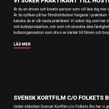
VI SÖKER PRAKTIKANT TILL HÖST
Är du en driven och kreativ person som vill lära dig mer o
Är du nyfiken på hur filmdistribution fungerar i praktiken –
kanske du är vår nästa praktikant. Vi söker dig som har i
och kulturproduktion, och som vill utveckla dina färdighe
kulturorganisation som drivs av kärlek till filmen och bio
LÄS MER
SVENSK KORTFILM C/O FOLKETS B
Under etiketten Svensk Kortfilm c/o Folkets Bio har vi 