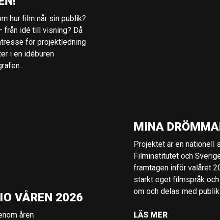
EN!
m hur film når sin publik?
 från idé till visning? Då
ntresse för projektledning
ter i en idéburen
grafen.
MINA DRÖMMA
Projektet är en nationell
Filminstitutet och Sverig
framtagen inför valåret 
starkt eget filmspråk och
om och delas med publik i
IO VÅREN 2026
genom åren
LÄS MER