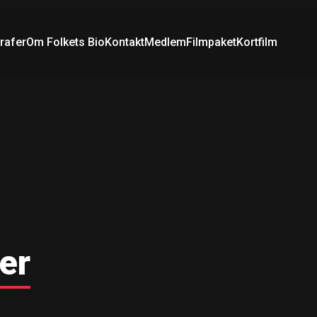
rafer
Om Folkets Bio
Kontakt
Medlem
Filmpaket
Kortfilm
er