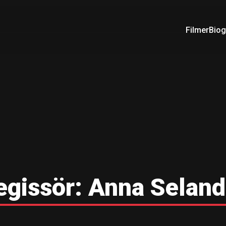
Filmer
Biog
egissör:
Anna Seland