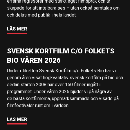
erfarna regissörer med starkt eget filmspråk och är
skapade för att inte bara ses – utan också samtalas om
och delas med publik i hela landet.
LÄS MER
SVENSK KORTFILM C/O FOLKETS
BIO VÅREN 2026
Under etiketten Svensk Kortfilm c/o Folkets Bio har vi
genom åren visat högkvalitativ svensk kortfilm på bio och
sedan starten 2008 har över 150 filmer ingått i
programmet. Under våren 2026 bjuder vi på några av
de bästa kortfilmerna, uppmärksammade och visade på
filmfestivaler runt om i världen.
LÄS MER