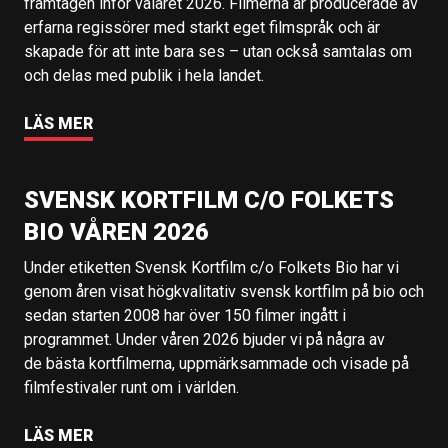
framtagen inför valåret 2026. Filmerna är producerade av
erfarna regissörer med starkt eget filmspråk och är
skapade för att inte bara ses – utan också samtalas om
och delas med publik i hela landet.
LÄS MER
SVENSK KORTFILM C/O FOLKETS
BIO VÅREN 2026
Under etiketten Svensk Kortfilm c/o Folkets Bio har vi
genom åren visat högkvalitativ svensk kortfilm på bio och
sedan starten 2008 har över 150 filmer ingått i
programmet. Under våren 2026 bjuder vi på några av
de bästa kortfilmerna, uppmärksammade och visade på
filmfestivaler runt om i världen.
LÄS MER