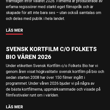
framtagen inför valåret 2026. Filmerna är producerade av
erfarna regissörer med starkt eget filmspråk och är
skapade för att inte bara ses – utan också samtalas om
och delas med publik i hela landet.
LÄS MER
SVENSK KORTFILM C/O FOLKETS
BIO VÅREN 2026
Under etiketten Svensk Kortfilm c/o Folkets Bio har vi
genom åren visat högkvalitativ svensk kortfilm på bio och
sedan starten 2008 har över 150 filmer ingått i
programmet. Under våren 2026 bjuder vi på några av
de bästa kortfilmerna, uppmärksammade och visade på
filmfestivaler runt om i världen.
LÄS MER