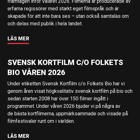
framtagen inför valåret 2026. Filmerna är producerade av
erfarna regissörer med starkt eget filmspråk och är
skapade för att inte bara ses – utan också samtalas om
och delas med publik i hela landet.
LÄS MER
SVENSK KORTFILM C/O FOLKETS
BIO VÅREN 2026
Under etiketten Svensk Kortfilm c/o Folkets Bio har vi
genom åren visat högkvalitativ svensk kortfilm på bio och
sedan starten 2008 har över 150 filmer ingått i
programmet. Under våren 2026 bjuder vi på några av
de bästa kortfilmerna, uppmärksammade och visade på
filmfestivaler runt om i världen.
LÄS MER