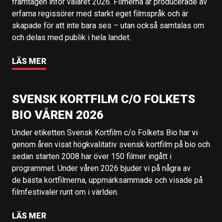
framtagen inför valåret 2026. Filmerna är producerade av
erfarna regissörer med starkt eget filmspråk och är
skapade för att inte bara ses – utan också samtalas om
och delas med publik i hela landet.
LÄS MER
SVENSK KORTFILM C/O FOLKETS
BIO VÅREN 2026
Under etiketten Svensk Kortfilm c/o Folkets Bio har vi
genom åren visat högkvalitativ svensk kortfilm på bio och
sedan starten 2008 har över 150 filmer ingått i
programmet. Under våren 2026 bjuder vi på några av
de bästa kortfilmerna, uppmärksammade och visade på
filmfestivaler runt om i världen.
LÄS MER