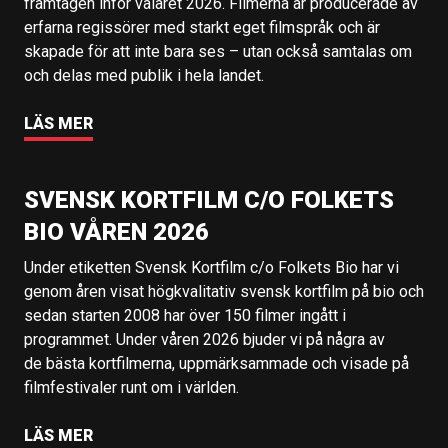
framtagen inför valåret 2026. Filmerna är producerade av
erfarna regissörer med starkt eget filmspråk och är
skapade för att inte bara ses – utan också samtalas om
och delas med publik i hela landet.
LÄS MER
SVENSK KORTFILM C/O FOLKETS
BIO VÅREN 2026
Under etiketten Svensk Kortfilm c/o Folkets Bio har vi
genom åren visat högkvalitativ svensk kortfilm på bio och
sedan starten 2008 har över 150 filmer ingått i
programmet. Under våren 2026 bjuder vi på några av
de bästa kortfilmerna, uppmärksammade och visade på
filmfestivaler runt om i världen.
LÄS MER