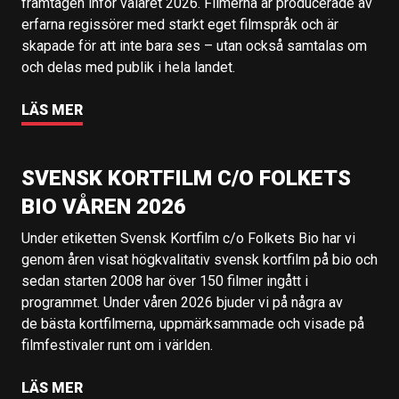
framtagen inför valåret 2026. Filmerna är producerade av
erfarna regissörer med starkt eget filmspråk och är
skapade för att inte bara ses – utan också samtalas om
och delas med publik i hela landet.
LÄS MER
SVENSK KORTFILM C/O FOLKETS
BIO VÅREN 2026
Under etiketten Svensk Kortfilm c/o Folkets Bio har vi
genom åren visat högkvalitativ svensk kortfilm på bio och
sedan starten 2008 har över 150 filmer ingått i
programmet. Under våren 2026 bjuder vi på några av
de bästa kortfilmerna, uppmärksammade och visade på
filmfestivaler runt om i världen.
LÄS MER