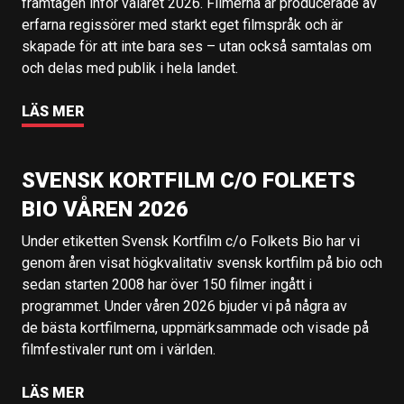
framtagen inför valåret 2026. Filmerna är producerade av
erfarna regissörer med starkt eget filmspråk och är
skapade för att inte bara ses – utan också samtalas om
och delas med publik i hela landet.
LÄS MER
SVENSK KORTFILM C/O FOLKETS
BIO VÅREN 2026
Under etiketten Svensk Kortfilm c/o Folkets Bio har vi
genom åren visat högkvalitativ svensk kortfilm på bio och
sedan starten 2008 har över 150 filmer ingått i
programmet. Under våren 2026 bjuder vi på några av
de bästa kortfilmerna, uppmärksammade och visade på
filmfestivaler runt om i världen.
LÄS MER