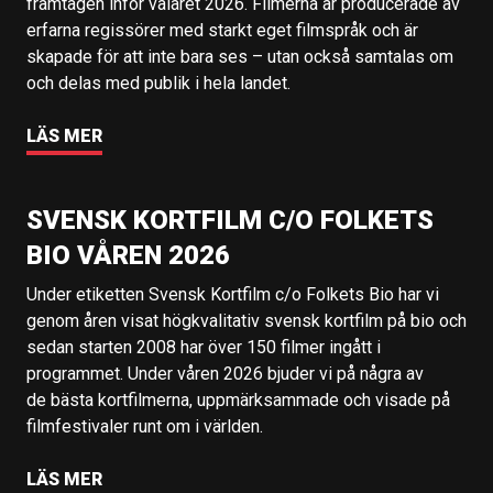
framtagen inför valåret 2026. Filmerna är producerade av
erfarna regissörer med starkt eget filmspråk och är
skapade för att inte bara ses – utan också samtalas om
och delas med publik i hela landet.
LÄS MER
SVENSK KORTFILM C/O FOLKETS
BIO VÅREN 2026
Under etiketten Svensk Kortfilm c/o Folkets Bio har vi
genom åren visat högkvalitativ svensk kortfilm på bio och
sedan starten 2008 har över 150 filmer ingått i
programmet. Under våren 2026 bjuder vi på några av
de bästa kortfilmerna, uppmärksammade och visade på
filmfestivaler runt om i världen.
LÄS MER