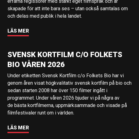
erfarna regissörer med starkt eget filmspråk och är
skapade för att inte bara ses – utan också samtalas om
och delas med publik i hela landet.
LÄS MER
SVENSK KORTFILM C/O FOLKETS
BIO VÅREN 2026
Under etiketten Svensk Kortfilm c/o Folkets Bio har vi
genom åren visat högkvalitativ svensk kortfilm på bio och
sedan starten 2008 har över 150 filmer ingått i
programmet. Under våren 2026 bjuder vi på några av
de bästa kortfilmerna, uppmärksammade och visade på
filmfestivaler runt om i världen.
LÄS MER