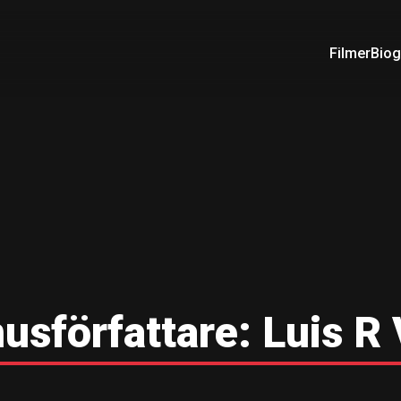
Filmer
Biog
usförfattare:
Luis R