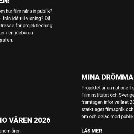
EN!
m hur film når sin publik?
 från idé till visning? Då
ntresse för projektledning
ter i en idéburen
grafen.
MINA DRÖMMA
Projektet är en nationell
Filminstitutet och Sverig
framtagen inför valåret 
starkt eget filmspråk och
om och delas med publik i
IO VÅREN 2026
genom åren
LÄS MER