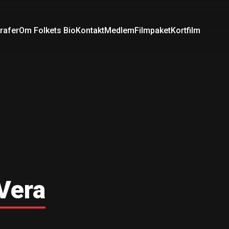
rafer
Om Folkets Bio
Kontakt
Medlem
Filmpaket
Kortfilm
 Vera