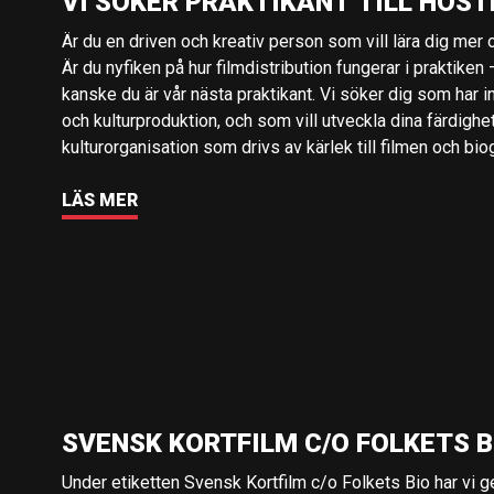
VI SÖKER PRAKTIKANT TILL HÖST
Är du en driven och kreativ person som vill lära dig mer o
Är du nyfiken på hur filmdistribution fungerar i praktiken –
kanske du är vår nästa praktikant. Vi söker dig som har i
och kulturproduktion, och som vill utveckla dina färdighe
kulturorganisation som drivs av kärlek till filmen och bio
LÄS MER
SVENSK KORTFILM C/O FOLKETS B
Under etiketten Svensk Kortfilm c/o Folkets Bio har vi 