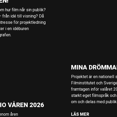
EN!
m hur film når sin publik?
 från idé till visning? Då
ntresse för projektledning
ter i en idéburen
grafen.
MINA DRÖMMA
Projektet är en nationell
Filminstitutet och Sverig
framtagen inför valåret 
starkt eget filmspråk och
om och delas med publik i
IO VÅREN 2026
genom åren
LÄS MER