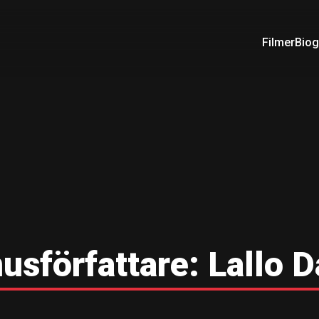
Filmer
Biog
usförfattare:
Lallo 