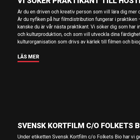
VI SÖKER PRAKTIKANT TILL HÖST
Är du en driven och kreativ person som vill lära dig mer o
Är du nyfiken på hur filmdistribution fungerar i praktiken –
kanske du är vår nästa praktikant. Vi söker dig som har i
och kulturproduktion, och som vill utveckla dina färdighe
kulturorganisation som drivs av kärlek till filmen och bio
LÄS MER
SVENSK KORTFILM C/O FOLKETS B
Under etiketten Svensk Kortfilm c/o Folkets Bio har vi 