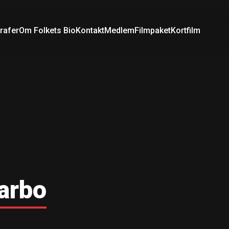
rafer
Om Folkets Bio
Kontakt
Medlem
Filmpaket
Kortfilm
Darbo