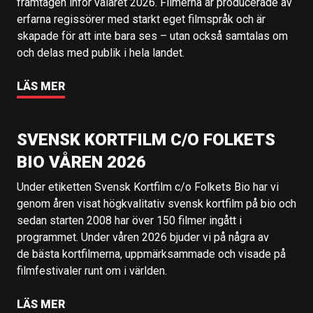
framtagen inför valåret 2026. Filmerna är producerade av
erfarna regissörer med starkt eget filmspråk och är
skapade för att inte bara ses – utan också samtalas om
och delas med publik i hela landet.
LÄS MER
SVENSK KORTFILM C/O FOLKETS
BIO VÅREN 2026
Under etiketten Svensk Kortfilm c/o Folkets Bio har vi
genom åren visat högkvalitativ svensk kortfilm på bio och
sedan starten 2008 har över 150 filmer ingått i
programmet. Under våren 2026 bjuder vi på några av
de bästa kortfilmerna, uppmärksammade och visade på
filmfestivaler runt om i världen.
LÄS MER