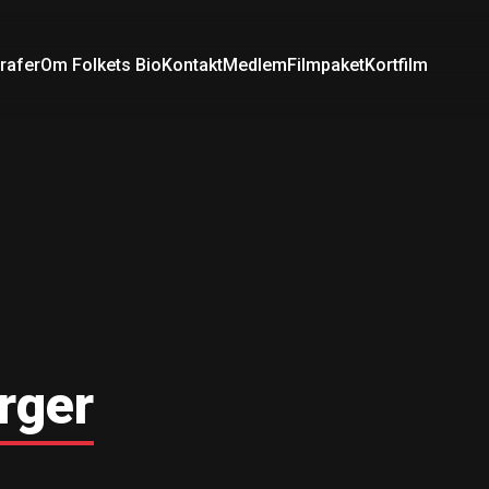
rafer
Om Folkets Bio
Kontakt
Medlem
Filmpaket
Kortfilm
rger