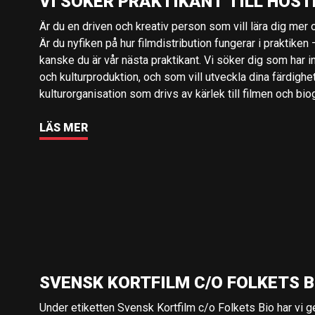
VI SÖKER PRAKTIKANT TILL HÖST
Är du en driven och kreativ person som vill lära dig mer o
Är du nyfiken på hur filmdistribution fungerar i praktiken –
kanske du är vår nästa praktikant. Vi söker dig som har i
och kulturproduktion, och som vill utveckla dina färdighe
kulturorganisation som drivs av kärlek till filmen och bio
LÄS MER
SVENSK KORTFILM C/O FOLKETS B
Under etiketten Svensk Kortfilm c/o Folkets Bio har vi 