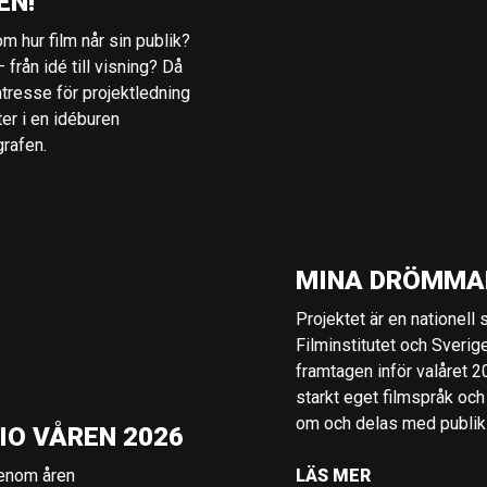
EN!
m hur film når sin publik?
 från idé till visning? Då
ntresse för projektledning
ter i en idéburen
grafen.
MINA DRÖMMA
Projektet är en nationell
Filminstitutet och Sverig
framtagen inför valåret 
starkt eget filmspråk och
om och delas med publik i
IO VÅREN 2026
genom åren
LÄS MER