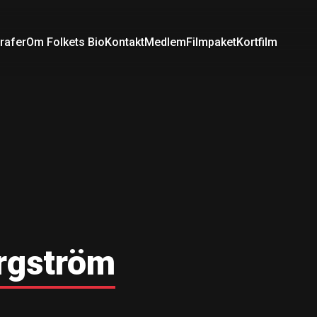
rafer
Om Folkets Bio
Kontakt
Medlem
Filmpaket
Kortfilm
ergström