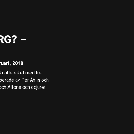
RG? –
uari, 2018
t knattepaket med tre
serade av Per Åhlin och
ch Alfons och odjuret.