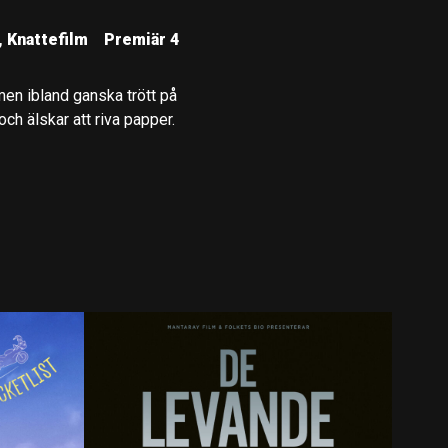
, Knattefilm
Premiär 4
, men ibland ganska trött på
 och älskar att riva papper.