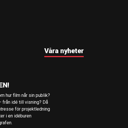
Våra nyheter
EN!
m hur film når sin publik?
 från idé till visning? Då
ntresse för projektledning
ter i en idéburen
grafen.