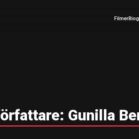
Filmer
Biog
örfattare:
Gunilla B