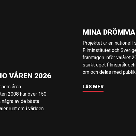
MINA DRÖMMA
Projektet är en nationell
Filminstitutet och Sverig
framtagen inför valåret 
starkt eget filmspråk och
om och delas med publik i
IO VÅREN 2026
genom åren
LÄS MER
rten 2008 har över 150
å några av de bästa
er runt om i världen.