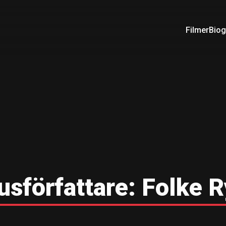
Filmer
Biog
sförfattare:
Folke 