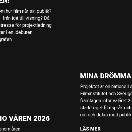
EN!
m hur film når sin publik?
 från idé till visning? Då
ntresse för projektledning
ter i en idéburen
grafen.
MINA DRÖMMA
Projektet är en nationell
Filminstitutet och Sverig
framtagen inför valåret 
starkt eget filmspråk och
om och delas med publik i
IO VÅREN 2026
genom åren
LÄS MER