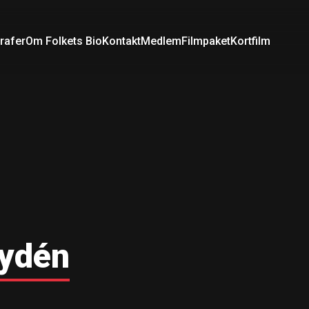
rafer
Om Folkets Bio
Kontakt
Medlem
Filmpaket
Kortfilm
Rydén