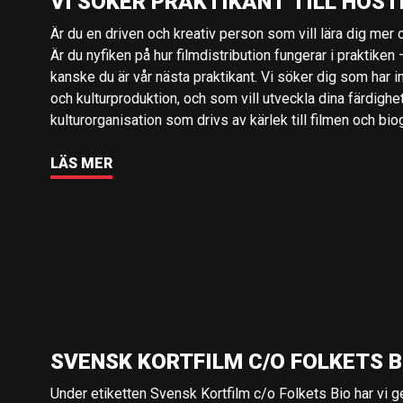
VI SÖKER PRAKTIKANT TILL HÖST
Är du en driven och kreativ person som vill lära dig mer o
Är du nyfiken på hur filmdistribution fungerar i praktiken –
kanske du är vår nästa praktikant. Vi söker dig som har i
och kulturproduktion, och som vill utveckla dina färdighe
kulturorganisation som drivs av kärlek till filmen och bio
LÄS MER
SVENSK KORTFILM C/O FOLKETS B
Under etiketten Svensk Kortfilm c/o Folkets Bio har vi 