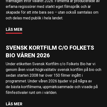
framtagen inför valåret 2026. Filmerna är producerade av
erfarna regissörer med starkt eget filmspråk och är
skapade för att inte bara ses – utan också samtalas om
och delas med publik i hela landet.
LÄS MER
SVENSK KORTFILM C/O FOLKETS
BIO VÅREN 2026
Under etiketten Svensk Kortfilm c/o Folkets Bio har vi
genom åren visat högkvalitativ svensk kortfilm på bio och
sedan starten 2008 har över 150 filmer ingått i
programmet. Under våren 2026 bjuder vi på några av
de bästa kortfilmerna, uppmärksammade och visade på
filmfestivaler runt om i världen.
LÄS MER