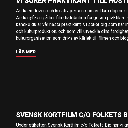
VI SÖKER PRAKTIKANT TILL HÖST
Är du en driven och kreativ person som vill lära dig mer o
Är du nyfiken på hur filmdistribution fungerar i praktiken –
kanske du är vår nästa praktikant. Vi söker dig som har i
och kulturproduktion, och som vill utveckla dina färdighe
kulturorganisation som drivs av kärlek till filmen och bio
LÄS MER
SVENSK KORTFILM C/O FOLKETS B
Under etiketten Svensk Kortfilm c/o Folkets Bio har vi 