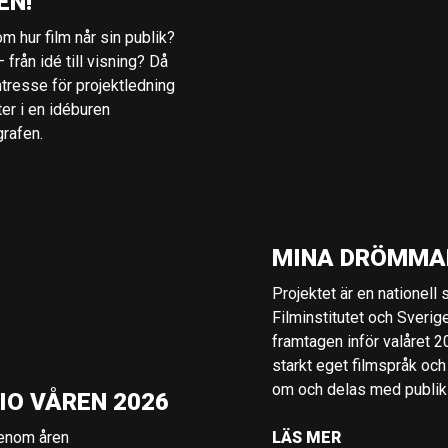
EN!
m hur film når sin publik?
 från idé till visning? Då
ntresse för projektledning
ter i en idéburen
grafen.
MINA DRÖMMA
Projektet är en nationell
Filminstitutet och Sverig
framtagen inför valåret 
starkt eget filmspråk och
om och delas med publik i
IO VÅREN 2026
genom åren
LÄS MER