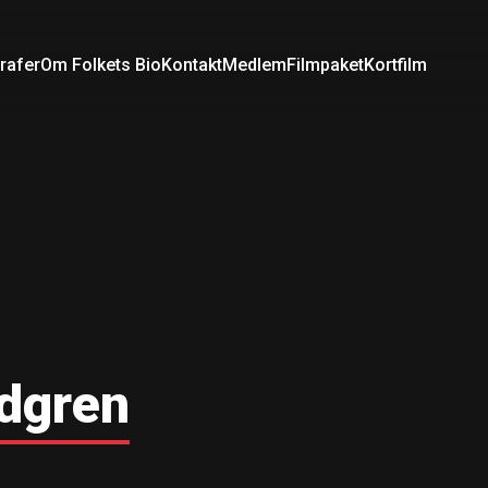
rafer
Om Folkets Bio
Kontakt
Medlem
Filmpaket
Kortfilm
dgren