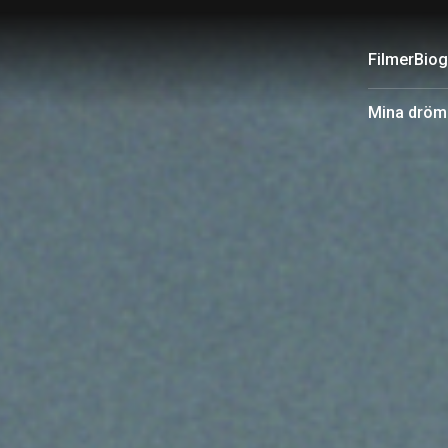
Filmer
Biog
Mina dröm