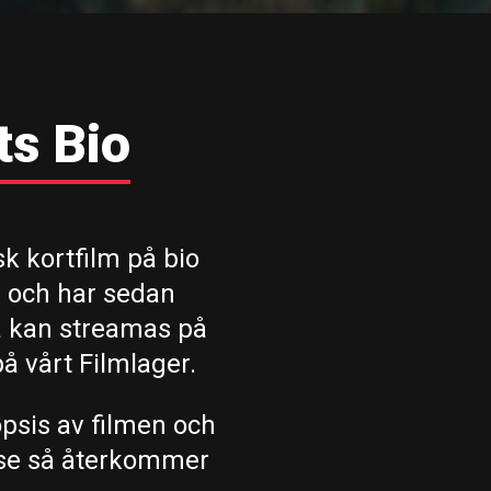
ts Bio
sk kortfilm på bio
r och har sedan
na kan streamas på
å vårt Filmlager.
opsis av filmen och
se
så återkommer