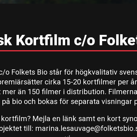
k Kortfilm c/o Folke
/o Folkets Bio står för högkvalitativ sven
 premiärsätter cirka 15-20 kortfilmer per å
t mer än 150 filmer i distribution. Filmer
 på bio och bokas för separata visningar p
 kortfilm? Mejla en länk samt en kort syn
jektet till:
marina.lesauvage@folketsbio.