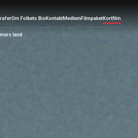
rafer
Om Folkets Bio
Kontakt
Medlem
Filmpaket
Kortfilm
mars land