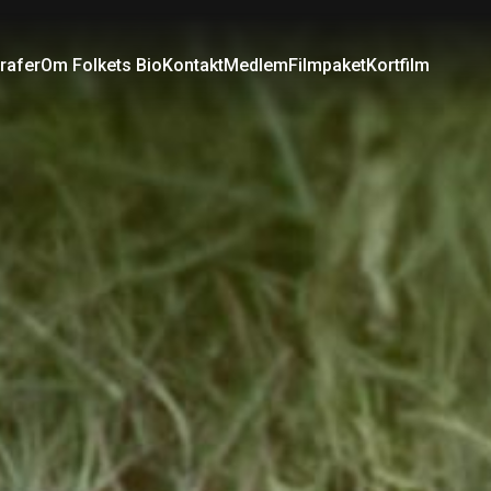
rafer
Om Folkets Bio
Kontakt
Medlem
Filmpaket
Kortfilm