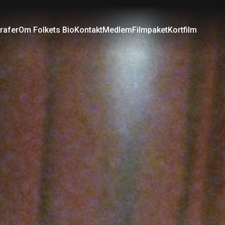
rafer
Om Folkets Bio
Kontakt
Medlem
Filmpaket
Kortfilm