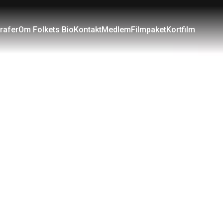
rafer
Om Folkets Bio
Kontakt
Medlem
Filmpaket
Kortfilm