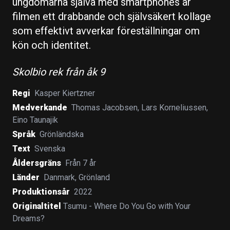
ungdomarna själva med smartphones är
filmen ett drabbande och självsäkert kollage
som effektivt avverkar föreställningar om
kön och identitet.
Skolbio rek från åk 9
Regi
Kasper Kiertzner
Medverkande
Thomas Jacobsen
,
Lars Korneliussen
,
Eino Taunajik
Språk
Grönländska
Text
Svenska
Åldersgräns
Från 7 år
Länder
Danmark
,
Grönland
Produktionsår
2022
Originaltitel
Tsumu - Where Do You Go with Your
Dreams?