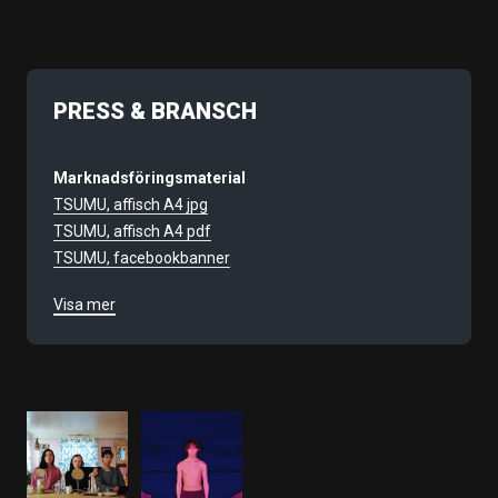
PRESS & BRANSCH
Marknadsföringsmaterial
TSUMU, affisch A4 jpg
TSUMU, affisch A4 pdf
TSUMU, facebookbanner
TSUMU, instagram 1
Visa mer
TSUMU, instagram 2
Filmnummer
10077