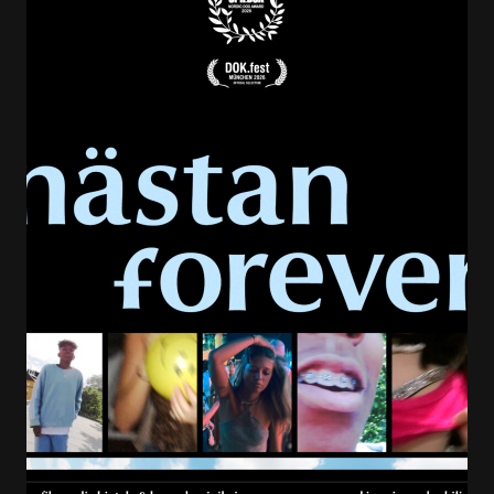
Son of the Mullah - teaser 2 biopremiär
Son of the Mullah - teaser 2 på bio nu
Son of the Mullah - teaser 3 biopremiär
Nahid Persson - videohälsning (låg upplösning)
Son of the Mullah - facebookbanner REC
Son of the Mullah - instagram REC
Filmnummer
10064