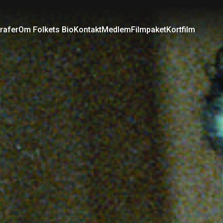
rafer
Om Folkets Bio
Kontakt
Medlem
Filmpaket
Kortfilm