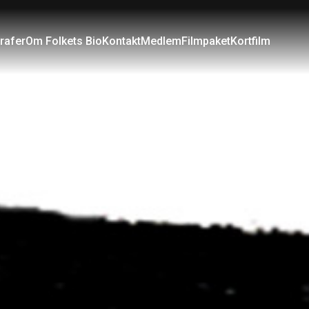
rafer
Om Folkets Bio
Kontakt
Medlem
Filmpaket
Kortfilm