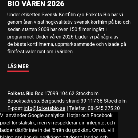
BIO VÅREN 2026
Under etiketten Svensk Kortfilm c/o Folkets Bio har vi
genom åren visat högkvalitativ svensk kortfilm på bio och
sedan starten 2008 har över 150 filmer ingått i
programmet. Under våren 2026 bjuder vi på några av
de bästa kortfilmerna, uppmärksammade och visade på
filmfestivaler runt om i världen.
LÄS MER
Folkets Bio
Box 17099 104 62 Stockholm
Besöksadress: Bergsunds strand 39 117 38 Stockholm
E-post:
info@folketsbio.se
| Telefon: 08-545 275 20
Vi använder Google analytics, Hotjar och Facebook
pixel för statistik, men vi respekterar din integritet och
Följ oss på:
Facebook
&
Instagram
laddar därför inte in det förrän du godkänt. Om du vill
hjälpa oss kan du godkänna att dessa laddas och