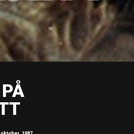
 PÅ
TT
 oktober, 1987