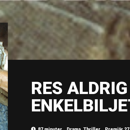
RES ALDRIG
ENKELBILJE
87 minuter
Drama, Thriller
Premiär 27