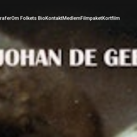
rafer
Om Folkets Bio
Kontakt
Medlem
Filmpaket
Kortfilm