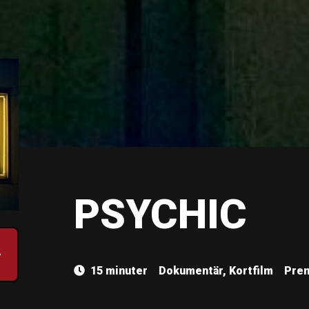
PSYCHIC
15 minuter
Dokumentär, Kortfilm
Prem