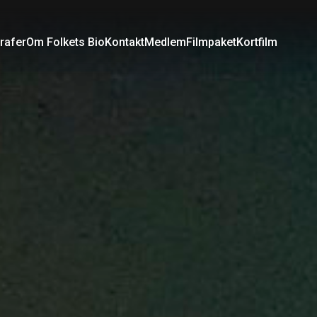
rafer
Om Folkets Bio
Kontakt
Medlem
Filmpaket
Kortfilm