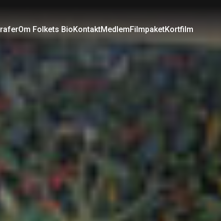
rafer
Om Folkets Bio
Kontakt
Medlem
Filmpaket
Kortfilm