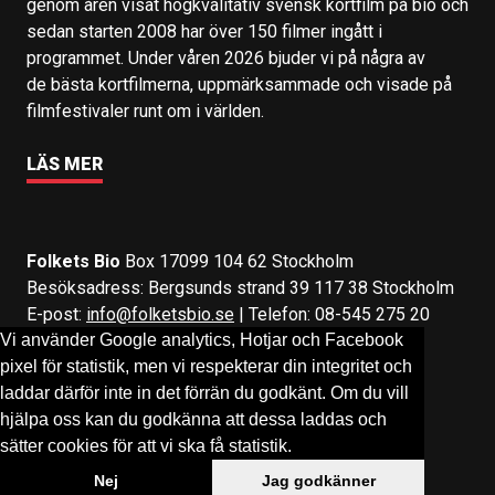
genom åren visat högkvalitativ svensk kortfilm på bio och
sedan starten 2008 har över 150 filmer ingått i
programmet. Under våren 2026 bjuder vi på några av
de bästa kortfilmerna, uppmärksammade och visade på
filmfestivaler runt om i världen.
LÄS MER
Folkets Bio
Box 17099 104 62 Stockholm
Besöksadress: Bergsunds strand 39 117 38 Stockholm
E-post:
info@folketsbio.se
| Telefon: 08-545 275 20
Vi använder Google analytics, Hotjar och Facebook
pixel för statistik, men vi respekterar din integritet och
Följ oss på:
Facebook
&
Instagram
laddar därför inte in det förrän du godkänt. Om du vill
hjälpa oss kan du godkänna att dessa laddas och
sätter cookies för att vi ska få statistik.
Nej
Jag godkänner