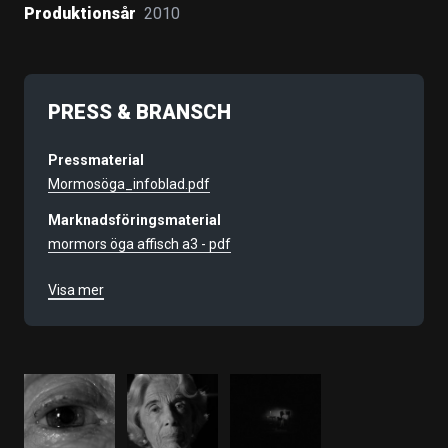
Produktionsår
2010
PRESS & BRANSCH
Pressmaterial
Mormosöga_infoblad.pdf
Marknadsföringsmaterial
mormors öga affisch a3 - pdf
Filmnummer
Visa mer
9412