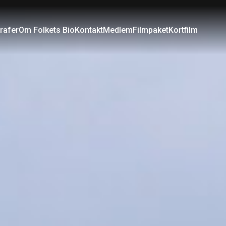
rafer
Om Folkets Bio
Kontakt
Medlem
Filmpaket
Kortfilm