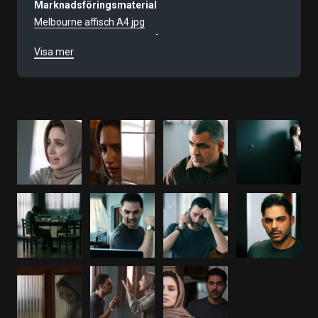
Marknadsföringsmaterial
Melbourne affisch A4 jpg
Melbourne affisch 70x100 låguppl
Visa mer
Filmnummer
9691