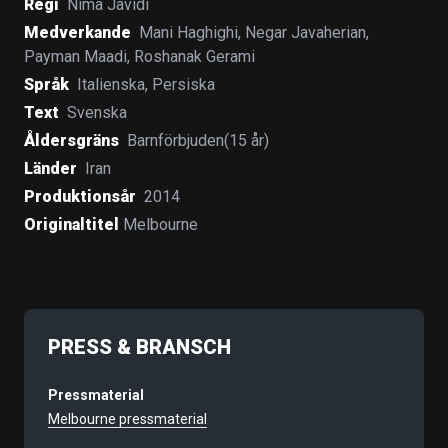
Regi
Nima Javidi
Medverkande
Mani Haghighi
,
Negar Javaherian
,
Payman Maadi
,
Roshanak Gerami
Språk
Italienska
,
Persiska
Text
Svenska
Åldersgräns
Barnförbjuden(15 år)
Länder
Iran
Produktionsår
2014
Originaltitel
Melbourne
PRESS & BRANSCH
Pressmaterial
Melbourne pressmaterial