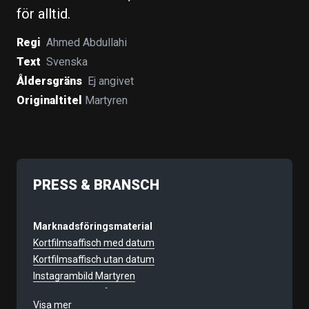
för alltid.
Regi
Ahmed Abdullahi
Text
Svenska
Åldersgräns
Ej angivet
Originaltitel
Martyren
PRESS & BRANSCH
Marknadsföringsmaterial
Kortfilmsaffisch med datum
Kortfilmsaffisch utan datum
Instagrambild Martyren
Kortfilmslogga våren 2018
Visa mer
Kortfilmslogga våren 2018