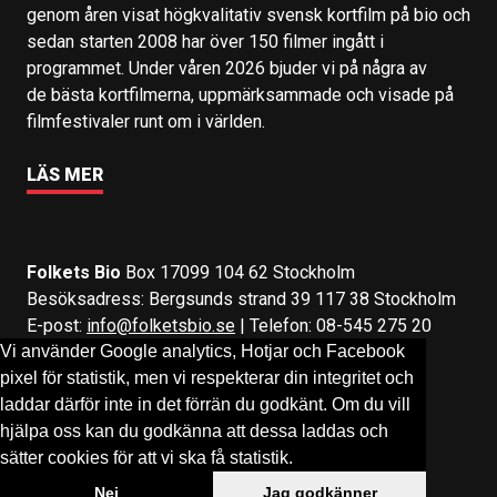
genom åren visat högkvalitativ svensk kortfilm på bio och
sedan starten 2008 har över 150 filmer ingått i
programmet. Under våren 2026 bjuder vi på några av
de bästa kortfilmerna, uppmärksammade och visade på
filmfestivaler runt om i världen.
LÄS MER
Folkets Bio
Box 17099 104 62 Stockholm
Besöksadress: Bergsunds strand 39 117 38 Stockholm
E-post:
info@folketsbio.se
| Telefon: 08-545 275 20
Vi använder Google analytics, Hotjar och Facebook
pixel för statistik, men vi respekterar din integritet och
Följ oss på:
Facebook
&
Instagram
laddar därför inte in det förrän du godkänt. Om du vill
hjälpa oss kan du godkänna att dessa laddas och
sätter cookies för att vi ska få statistik.
Nej
Jag godkänner