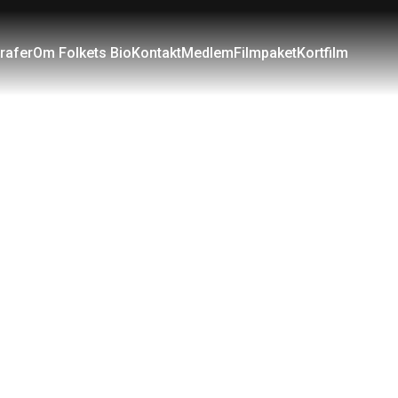
rafer
Om Folkets Bio
Kontakt
Medlem
Filmpaket
Kortfilm