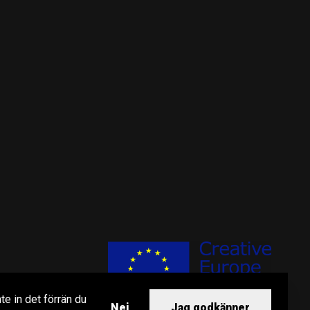
te in det förrän du
Nej
Jag godkänner