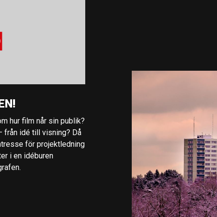
EN!
m hur film når sin publik?
 från idé till visning? Då
ntresse för projektledning
ter i en idéburen
grafen.