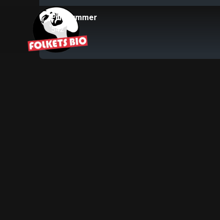
Filmnummer
542