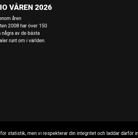
IO VÅREN 2026
genom åren
rten 2008 har över 150
å några av de bästa
er runt om i världen.
r statistik, men vi respekterar din integritet och laddar därför in