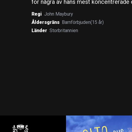
för några av hans mest koncentrerade o
Regi
John Maybury
Åldersgräns
Barnförbjuden(15 år)
Länder
Storbritannien