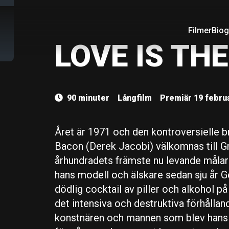
Filmer
Biog
LOVE IS THE
90 minuter
Långfilm
Premiär 19 februa
Året är 1971 och den kontroversielle b
Bacon (Derek Jacobi) välkomnas till Gr
århundradets främste nu levande målar
hans modell och älskare sedan sju år G
dödlig cocktail av piller och alkohol på
det intensiva och destruktiva förhålla
konstnären och mannen som blev hans 