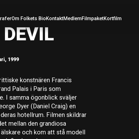
rafer
Om Folkets Bio
Kontakt
Medlem
Filmpaket
Kortfilm
 DEVIL
ri, 1999
rittiske konstnären Francis
and Palais i Paris som
e. I samma ögonblick sväljer
eorge Dyer (Daniel Craig) en
 deras hotellrum. Filmen skildrar
ndet mellan den grandiosa
älskare och kom att stå modell