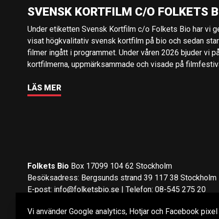
SVENSK KORTFILM C/O FOLKETS B
Under etiketten Svensk Kortfilm c/o Folkets Bio har vi 
visat högkvalitativ svensk kortfilm på bio och sedan sta
filmer ingått i programmet. Under våren 2026 bjuder vi p
kortfilmerna, uppmärksammade och visade på filmfestival
LÄS MER
Folkets Bio
Box 17099 104 62 Stockholm
Besöksadress: Bergsunds strand 39 117 38 Stockholm
E-post:
info@folketsbio.se
| Telefon: 08-545 275 20
Vi använder Google analytics, Hotjar och Facebook pixel fö
Följ oss på:
Facebook
&
Instagram