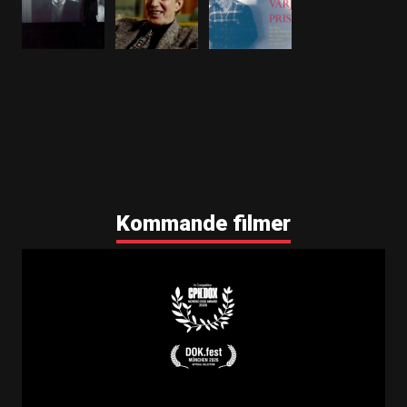
Marknadsföringsmaterial
Informationskompendium, framsida
Informationskompendium, insida
Informationskompendium, baksida
Informationskompendium engelska 1
Informationskompendium engelska 2
Informationskompendium engelska 3
Annonser
Annons olika storlekar (med pris)
Kommande filmer
Annons olika storlekar (utan pris)
Annonsurklipp
Annonsurklipp
Annonsurklipp
Annonsurklipp, Dagens Nyheter
Annonsurklipp, Dagens Nyheter