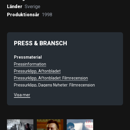
Länder
Sverige
Produktionsår
1998
PRESS & BRANSCH
Pressmaterial
Pressinformation
Pressurklipp, Aftonbladet
Pressurklipp, Aftonbladet: Filmrecension
Pressurklipp, Dagens Nyheter: Filmrecension
Pressurklipp. Dagens Nyheter
Visa mer
Pressurklipp, Expressen: Filmrecension
Pressurklipp, Nöjesguiden: Filmrecension
Pressurklipp, Svenska Dagbladet: Filmrecension
Pressurklipp, Dagens ETC
Pressurklipp, Göteborgs-Posten