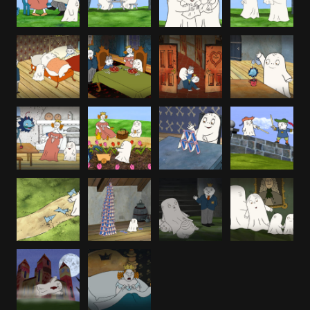
Lilla spöket Laban – med bullar och bång annons 2x110
Lilla spöket Laban – med bullar och bång annons 3x43
plugg
Lilla spöket Laban – med bullar och bång annons 25x30
Lilla spöket Laban – med bullar och bång annons 80x20
Filmnummer
9859