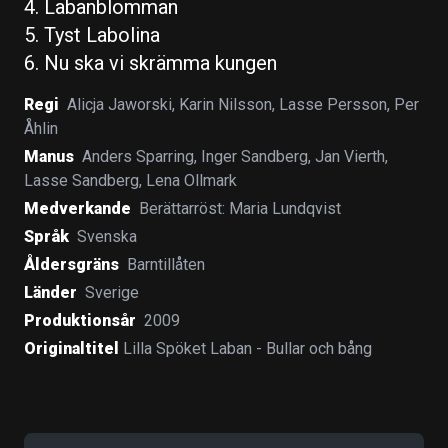
4. Labanblomman
5. Tyst Labolina
6. Nu ska vi skrämma kungen
Regi
Alicja Jaworski
,
Karin Nilsson
,
Lasse Persson
,
Per
Åhlin
Manus
Anders Sparring
,
Inger Sandberg
,
Jan Vierth
,
Lasse Sandberg
,
Lena Ollmark
Medverkande
Berättarröst: Maria Lundqvist
Språk
Svenska
Åldersgräns
Barntillåten
Länder
Sverige
Produktionsår
2009
Originaltitel
Lilla Spöket Laban - Bullar och bång