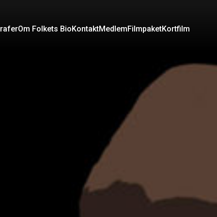
rafer
Om Folkets Bio
Kontakt
Medlem
Filmpaket
Kortfilm