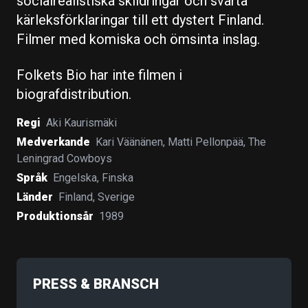
socialrealistiska skildringar och svarta
kärleksförklaringar till ett dystert Finland.
Filmer med komiska och ömsinta inslag.
Folkets Bio har inte filmen i
biografdistribution.
Regi
Aki Kaurismäki
Medverkande
Kari Väänänen
,
Matti Pellonpää
,
The
Leningrad Cowboys
Språk
Engelska
,
Finska
Länder
Finland
,
Sverige
Produktionsår
1989
PRESS & BRANSCH