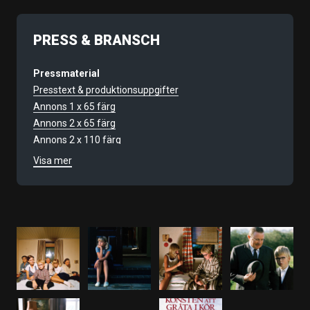
PRESS & BRANSCH
Pressmaterial
Presstext & produktionsuppgifter
Annons 1 x 65 färg
Annons 2 x 65 färg
Annons 2 x 110 färg
Annons 2 x 20 färg
Visa mer
Filmnummer
9210