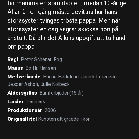
tar mamma en sömntablett, medan 10-årige
Allan än en gång måste bevittna hur hans
storasyster tvingas trösta pappa. Men när
storasyster en dag vägrar skickas hon på
anstalt. Då blir det Allans uppgift att ta hand
om pappa.
Regi
Peter Schønau Fog
Manus
Bo Hr. Hansen
Medverkande
Hanne Hedelund
,
Jannik Lorenzen
,
Jesper Asholt
,
Julie Kolbeck
Åldersgräns
Barnförbjuden(15 år)
Länder
Danmark
Produktionsår
2006
Originaltitel
Kunsten att graede i kor