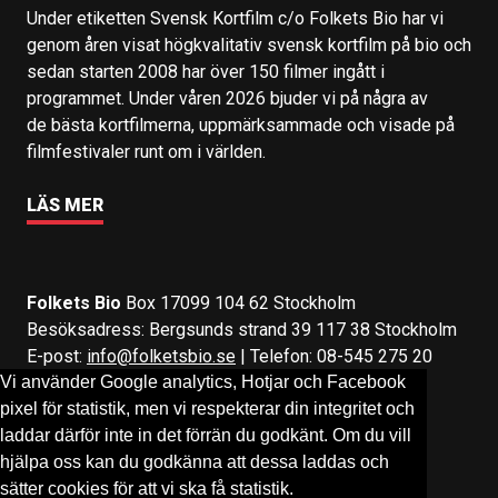
Under etiketten Svensk Kortfilm c/o Folkets Bio har vi
genom åren visat högkvalitativ svensk kortfilm på bio och
sedan starten 2008 har över 150 filmer ingått i
programmet. Under våren 2026 bjuder vi på några av
de bästa kortfilmerna, uppmärksammade och visade på
filmfestivaler runt om i världen.
LÄS MER
Folkets Bio
Box 17099 104 62 Stockholm
Besöksadress: Bergsunds strand 39 117 38 Stockholm
E-post:
info@folketsbio.se
| Telefon: 08-545 275 20
Vi använder Google analytics, Hotjar och Facebook
pixel för statistik, men vi respekterar din integritet och
Följ oss på:
Facebook
&
Instagram
laddar därför inte in det förrän du godkänt. Om du vill
hjälpa oss kan du godkänna att dessa laddas och
sätter cookies för att vi ska få statistik.