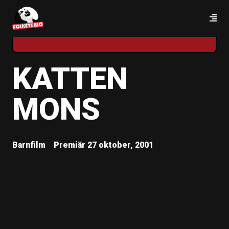
STREAM
KATTEN
MONS
Barnfilm
Premiär 27 oktober, 2001