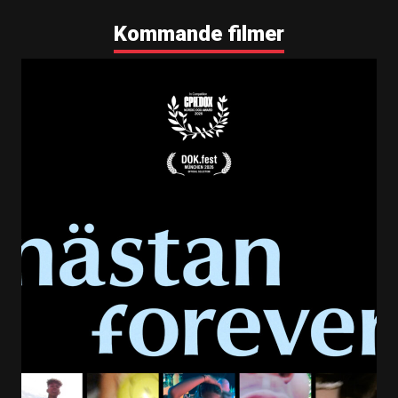
höstlöv som faller - teaser 3 på bio nu
Höstlöv som faller - teaser 4 premiär
Kommande filmer
höstlöv som faller - teaser 4 på bio nu
Höstlöv som faller - teaser 5 premiär
höstlöv som faller - teaser 5 på bio nu
Höstlöv som faller, affisch, a4, pdf, REC
Höstlöv som faller, affisch, a3, pdf, REC
Höstlöv som faller, affisch, a4, jpg, REC
Höstlöv som faller, affisch, a3, jpg, REC
Höstlöv som faller, Facebook, REC
Höstlöv som faller, Instagram, REC
Filmnummer
10070