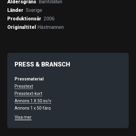
Åldersgräns
Barntillåten
Länder
Sverige
Produktionsår
2006
Originaltitel
Hästmannen
PRESS & BRANSCH
Pressmaterial
Presstext
Presstext-kort
Annons 1 X 50 sv/v
Annons 1 x 50 färg
Annons 2 x 25 sv/v
Visa mer
Annons 2 x 25 färg
Annons 2 x 50 sv/v