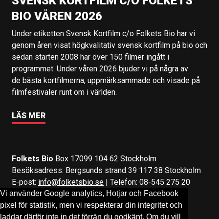
SVENSK KORTFILM C/O FOLKETS
BIO VÅREN 2026
Under etiketten Svensk Kortfilm c/o Folkets Bio har vi
genom åren visat högkvalitativ svensk kortfilm på bio och
sedan starten 2008 har över 150 filmer ingått i
programmet. Under våren 2026 bjuder vi på några av
de bästa kortfilmerna, uppmärksammade och visade på
filmfestivaler runt om i världen.
LÄS MER
Folkets Bio
Box 17099 104 62 Stockholm
Besöksadress: Bergsunds strand 39 117 38 Stockholm
E-post:
info@folketsbio.se
| Telefon: 08-545 275 20
Vi använder Google analytics, Hotjar och Facebook
pixel för statistik, men vi respekterar din integritet och
Följ oss på:
Facebook
&
Instagram
laddar därför inte in det förrän du godkänt. Om du vill