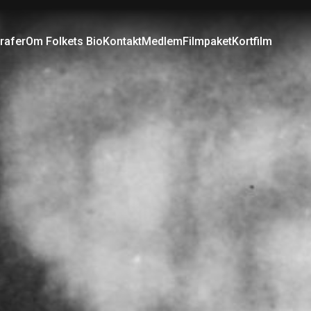
rafer
Om Folkets Bio
Kontakt
Medlem
Filmpaket
Kortfilm