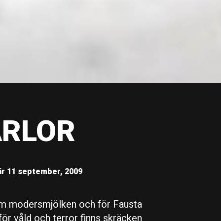
ÄRLOR
r 11 september, 2009
om modersmjölken och för Fausta
r våld och terror finns skräcken