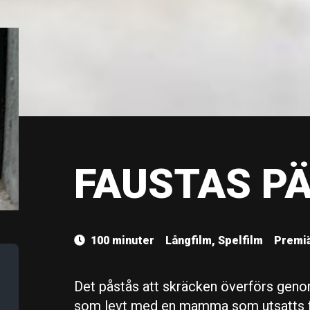
FAUSTAS P
100 minuter
Långfilm, Spelfilm
Premiä
Det påstås att skräcken överförs gen
som levt med en mamma som utsatts fö