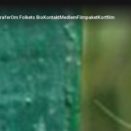
rafer
Om Folkets Bio
Kontakt
Medlem
Filmpaket
Kortfilm