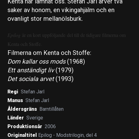
Kenta har lämnat oss. Stefan Jarl ärver två
saker av honom, en vikingahjälm och en
ovanligt stor mellanölsburk.
Epilog
är en kort uppföljande del till de tidigare filmerna om
Kenta och Stoffe.
Filmerna om Kenta och Stoffe:
Dom kallar oss mods
(1968)
Ett anständigt liv
(1979)
Det sociala arvet
(1993)
Regi
Stefan Jarl
Manus
Stefan Jarl
Åldersgräns
Barntillåten
Länder
Sverige
Produktionsår
2006
Originaltitel
Epilog - Modstrilogin, del 4