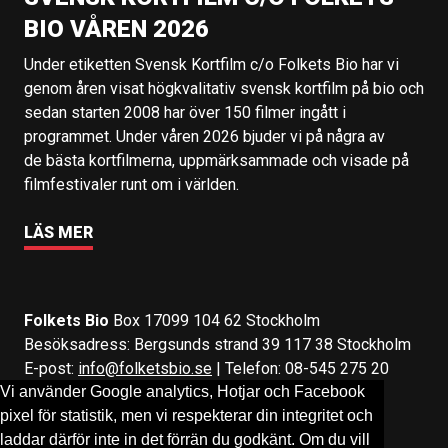
BIO VÅREN 2026
Under etiketten Svensk Kortfilm c/o Folkets Bio har vi
genom åren visat högkvalitativ svensk kortfilm på bio och
sedan starten 2008 har över 150 filmer ingått i
programmet. Under våren 2026 bjuder vi på några av
de bästa kortfilmerna, uppmärksammade och visade på
filmfestivaler runt om i världen.
LÄS MER
Folkets Bio
Box 17099 104 62 Stockholm
Besöksadress: Bergsunds strand 39 117 38 Stockholm
E-post:
info@folketsbio.se
| Telefon: 08-545 275 20
Vi använder Google analytics, Hotjar och Facebook
pixel för statistik, men vi respekterar din integritet och
Följ oss på:
Facebook
&
Instagram
laddar därför inte in det förrän du godkänt. Om du vill