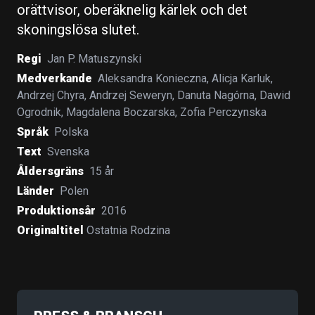
orättvisor, oberäknelig kärlek och det
skoningslösa slutet.
Regi
Jan P. Matuszynski
Medverkande
Aleksandra Konieczna
,
Alicja Karluk
,
Andrzej Chyra
,
Andrzej Seweryn
,
Danuta Nagórna
,
Dawid
Ogrodnik
,
Magdalena Boczarska
,
Zofia Perczynska
Språk
Polska
Text
Svenska
Åldersgräns
15 år
Länder
Polen
Produktionsår
2016
Originaltitel
Ostatnia Rodzina