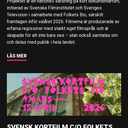
Projektet är en nationell satsning på kort dokumentärfilm,
initierad av Svenska Filminstitutet och Sveriges
Television i samarbete med Folkets Bio, särskilt
framtagen inför valåret 2026. Filmerna är producerade av
erfarna regissörer med starkt eget filmspråk och är
skapade för att inte bara ses – utan också samtalas om
och delas med publik i hela landet.
LÄS MER
SVENSK KORTFILM C/O FOLKETS